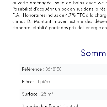
ouverte aménagée, salle de bains avec wc e
Possibilité d'acquérir un box en sus dans la 
F.A.I Honoraires inclus de 4.7% TTC à la charg
climat D. Montant moyen estimé des dépen
standard, établi à partir des prix de l’énergie 
Somma
Référence
86481581
Pièces
1 pièce
Surface
25 m²
Type de chauffage
Central