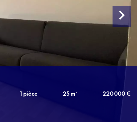
1 pièce
25 m²
220 000 €