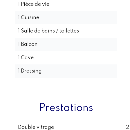
1 Pièce de vie
1 Cuisine
1 Salle de bains / toilettes
1 Balcon
1 Cave
1 Dressing
Prestations
Double vitrage
2