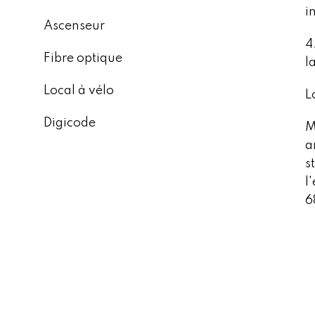
i
Ascenseur
4
Fibre optique
l
Local à vélo
L
Digicode
M
a
s
l
6