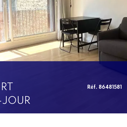
RT
Réf. 86481581
-JOUR